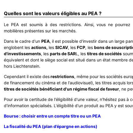
Quelles sont les valeurs éligibles au PEA ?
Le PEA est soumis à des restrictions. Ainsi, vous ne pourrez 
mobilières présentes sur les marchés.
Dans le cadre d'un
PEA
, il est possible d'investir dans un large pa
englobent les
actions,
les
SICAV
, les
FCP
, les
bons de souscriptio
d'investissements
, les
parts de SAR
L, les
titres de sociétés
soumi
équivalent et dont le siège social est situé dans un état membre
hors Liechtenstein.
Cependant il existe des
restrictions
, même pour les sociétés euro
de financement du cinéma et de l'audiovisuel), les titres acquis lor
titres de sociétés bénéficiant d'un régime fiscal de faveur
, ne pe
Pour avoir la certitude de l'éligibilité d'une valeur, n'hésitez pas à c
d'information spécialisés. L'éligibilité d'un produit au PEA y est so
Bourse : choisir entre un compte titre ou un PEA
La fiscalité du PEA (plan d’épargne en actions)