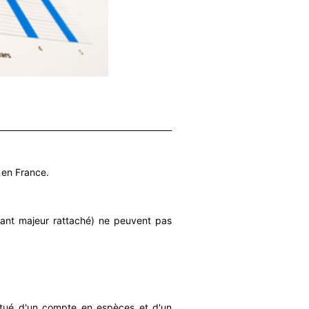
 en France.
fant majeur rattaché) ne peuvent pas
itué d'un compte en espèces et d'un