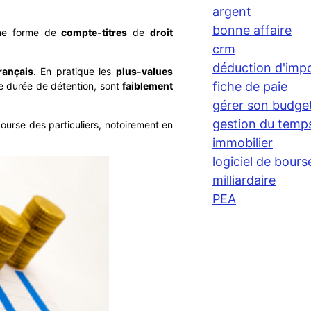
argent
bonne affaire
une forme de
compte-titres
de
droit
crm
déduction d'imp
rançais
. En pratique les
plus-values
fiche de paie
e durée de détention, sont
faiblement
gérer son budge
gestion du temp
ourse des particuliers, notoirement en
immobilier
logiciel de bours
milliardaire
PEA