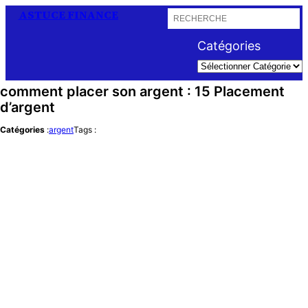
R
ASTUCE FINANCE
e
c
Catégories
h
e
r
comment placer son argent : 15 Placement
c
h
d’argent
e
r
Catégories
:
argent
Tags :